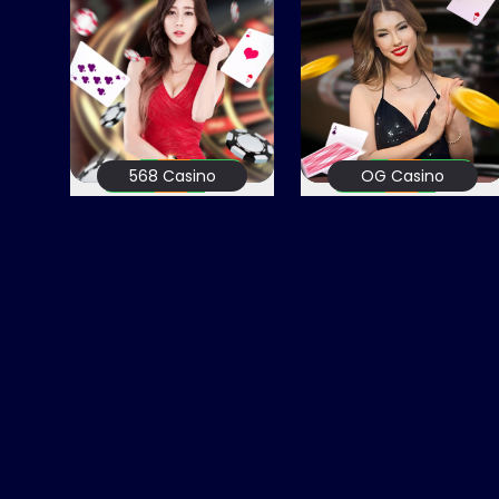
568 Casino
OG Casino