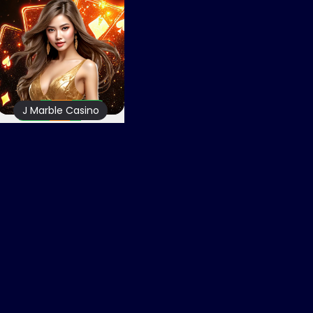
J Marble Casino