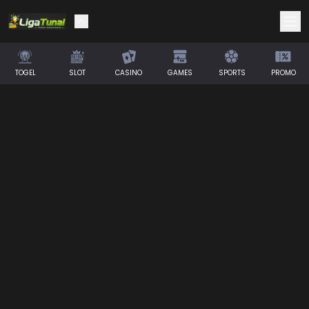
TOGEL
SLOT
CASINO
GAMES
SPORTS
PROMO