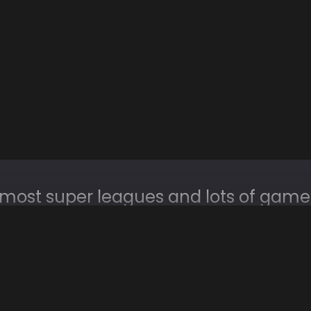
 most super leagues and lots of game 
Gates of Olympus PO
Mahjong Roar
Fury of Anubis
Mahjong Magic
Mahjong Hit +
Mahjong Ways
man dan gampang dipakai,
LIGATUNAI
jadi salah satu nama yang
Selengkapnya
M
M
M
a
LIGATUNAI
punya sistem server yang stabil, pilihan game dengan
santai tapi tetap seru,
LIGATUNAI
bisa jadi pilihan yang menarik.
M
M
M
a fiturnya dibuat supaya lebih gampang dipakai. Mau main l