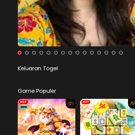
Keluaran Togel
Game Populer
HOT
HOT
NEW