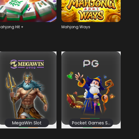
ahjong Hit +
Mahjong Ways
Demo
Main Game
Main Game
MegaWin Slot
Pocket Games Soft