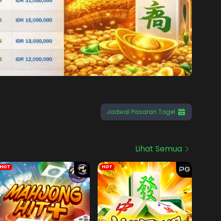
Jadwal Pasaran Togel
>
Lihat Semua
HOT
HOT