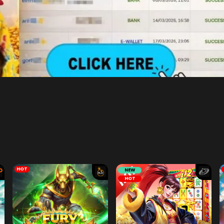
HOT
NEW
HOT
PROMO